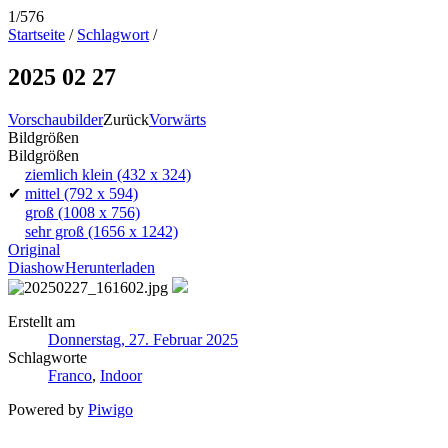
1/576
Startseite
/
Schlagwort
/
2025 02 27
Vorschaubilder
Zurück
Vorwärts
Bildgrößen
Bildgrößen
ziemlich klein
(432 x 324)
✔
mittel
(792 x 594)
groß
(1008 x 756)
sehr groß
(1656 x 1242)
Original
Diashow
Herunterladen
Erstellt am
Donnerstag, 27. Februar 2025
Schlagworte
Franco
,
Indoor
Powered by
Piwigo