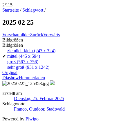
2/115
Startseite
/
Schlagwort
/
2025 02 25
Vorschaubilder
Zurück
Vorwärts
Bildgrößen
Bildgrößen
ziemlich klein
(243 x 324)
✔
mittel
(445 x 594)
groß
(567 x 756)
sehr groß
(931 x 1242)
Original
Diashow
Herunterladen
Erstellt am
Dienstag, 25. Februar 2025
Schlagworte
Franco
,
Outdoor
,
Stadtwald
Powered by
Piwigo