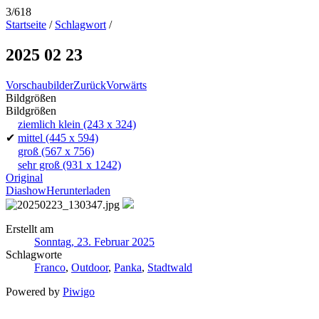
3/618
Startseite
/
Schlagwort
/
2025 02 23
Vorschaubilder
Zurück
Vorwärts
Bildgrößen
Bildgrößen
ziemlich klein
(243 x 324)
✔
mittel
(445 x 594)
groß
(567 x 756)
sehr groß
(931 x 1242)
Original
Diashow
Herunterladen
Erstellt am
Sonntag, 23. Februar 2025
Schlagworte
Franco
,
Outdoor
,
Panka
,
Stadtwald
Powered by
Piwigo