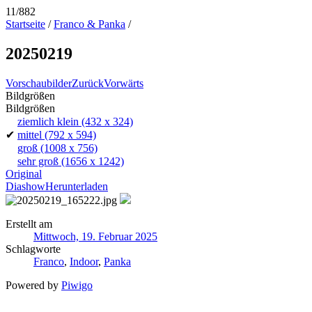
11/882
Startseite
/
Franco & Panka
/
20250219
Vorschaubilder
Zurück
Vorwärts
Bildgrößen
Bildgrößen
ziemlich klein
(432 x 324)
✔
mittel
(792 x 594)
groß
(1008 x 756)
sehr groß
(1656 x 1242)
Original
Diashow
Herunterladen
Erstellt am
Mittwoch, 19. Februar 2025
Schlagworte
Franco
,
Indoor
,
Panka
Powered by
Piwigo