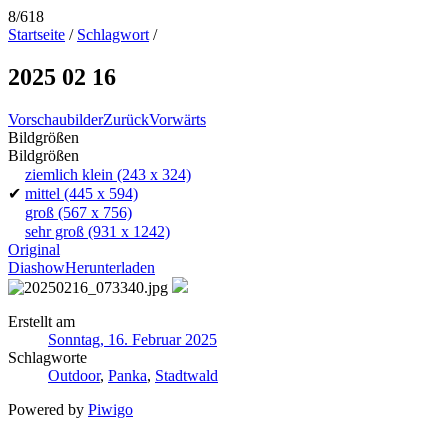
8/618
Startseite
/
Schlagwort
/
2025 02 16
Vorschaubilder
Zurück
Vorwärts
Bildgrößen
Bildgrößen
ziemlich klein
(243 x 324)
✔
mittel
(445 x 594)
groß
(567 x 756)
sehr groß
(931 x 1242)
Original
Diashow
Herunterladen
Erstellt am
Sonntag, 16. Februar 2025
Schlagworte
Outdoor
,
Panka
,
Stadtwald
Powered by
Piwigo