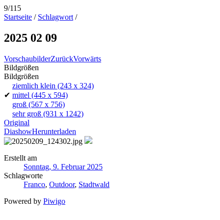
9/115
Startseite
/
Schlagwort
/
2025 02 09
Vorschaubilder
Zurück
Vorwärts
Bildgrößen
Bildgrößen
ziemlich klein
(243 x 324)
✔
mittel
(445 x 594)
groß
(567 x 756)
sehr groß
(931 x 1242)
Original
Diashow
Herunterladen
Erstellt am
Sonntag, 9. Februar 2025
Schlagworte
Franco
,
Outdoor
,
Stadtwald
Powered by
Piwigo