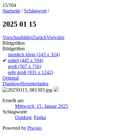
15/504
Startseite
/
Schlagwort
/
2025 01 15
Vorschaubilder
Zurück
Vorwärts
Bildgrößen
Bildgrößen
ziemlich klein
(243 x 324)
✔
mittel
(445 x 594)
groß
(567 x 756)
sehr groß
(931 x 1242)
Original
Diashow
Herunterladen
Erstellt am
Mittwoch, 15. Januar 2025
Schlagworte
Outdoor
,
Panka
Powered by
Piwigo