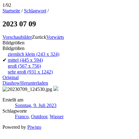
1/92
Startseite
/
Schlagwort
/
2023 07 09
Vorschaubilder
Zurück
Vorwärts
Bildgrößen
Bildgrößen
ziemlich klein
(243 x 324)
✔
mittel
(445 x 594)
groß
(567 x 756)
sehr groß
(931 x 1242)
Original
Diashow
Herunterladen
Erstellt am
Sonntag, 9. Juli 2023
Schlagworte
Franco
,
Outdoor
,
Wasser
Powered by
Piwigo