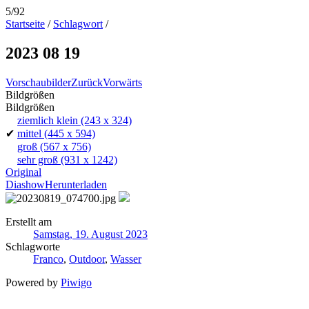
5/92
Startseite
/
Schlagwort
/
2023 08 19
Vorschaubilder
Zurück
Vorwärts
Bildgrößen
Bildgrößen
ziemlich klein
(243 x 324)
✔
mittel
(445 x 594)
groß
(567 x 756)
sehr groß
(931 x 1242)
Original
Diashow
Herunterladen
Erstellt am
Samstag, 19. August 2023
Schlagworte
Franco
,
Outdoor
,
Wasser
Powered by
Piwigo