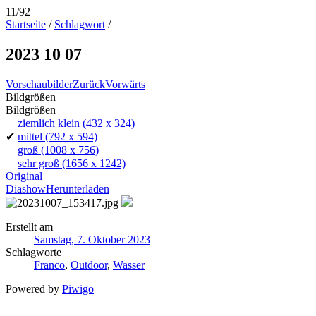
11/92
Startseite
/
Schlagwort
/
2023 10 07
Vorschaubilder
Zurück
Vorwärts
Bildgrößen
Bildgrößen
ziemlich klein
(432 x 324)
✔
mittel
(792 x 594)
groß
(1008 x 756)
sehr groß
(1656 x 1242)
Original
Diashow
Herunterladen
Erstellt am
Samstag, 7. Oktober 2023
Schlagworte
Franco
,
Outdoor
,
Wasser
Powered by
Piwigo