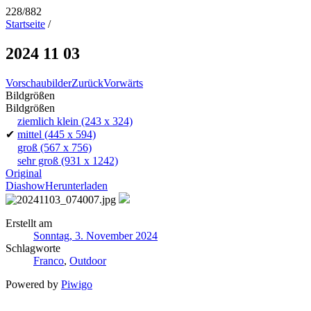
228/882
Startseite
/
2024 11 03
Vorschaubilder
Zurück
Vorwärts
Bildgrößen
Bildgrößen
ziemlich klein
(243 x 324)
✔
mittel
(445 x 594)
groß
(567 x 756)
sehr groß
(931 x 1242)
Original
Diashow
Herunterladen
Erstellt am
Sonntag, 3. November 2024
Schlagworte
Franco
,
Outdoor
Powered by
Piwigo