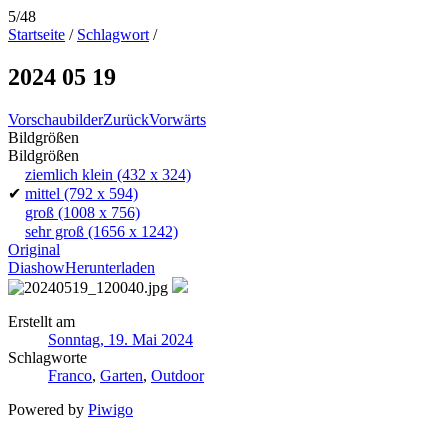
5/48
Startseite
/
Schlagwort
/
2024 05 19
Vorschaubilder
Zurück
Vorwärts
Bildgrößen
Bildgrößen
ziemlich klein
(432 x 324)
✔
mittel
(792 x 594)
groß
(1008 x 756)
sehr groß
(1656 x 1242)
Original
Diashow
Herunterladen
Erstellt am
Sonntag, 19. Mai 2024
Schlagworte
Franco
,
Garten
,
Outdoor
Powered by
Piwigo