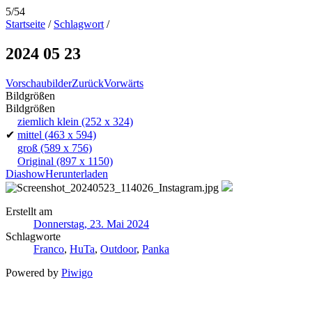
5/54
Startseite
/
Schlagwort
/
2024 05 23
Vorschaubilder
Zurück
Vorwärts
Bildgrößen
Bildgrößen
ziemlich klein
(252 x 324)
✔
mittel
(463 x 594)
groß
(589 x 756)
Original
(897 x 1150)
Diashow
Herunterladen
Erstellt am
Donnerstag, 23. Mai 2024
Schlagworte
Franco
,
HuTa
,
Outdoor
,
Panka
Powered by
Piwigo