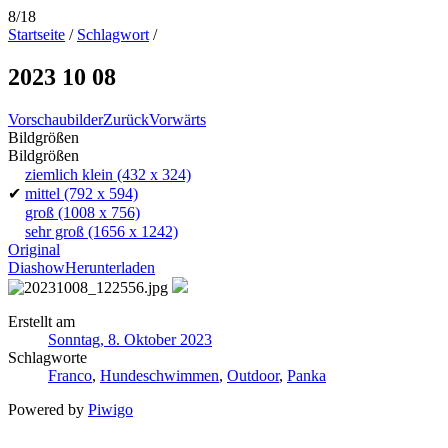
8/18
Startseite
/
Schlagwort
/
2023 10 08
Vorschaubilder
Zurück
Vorwärts
Bildgrößen
Bildgrößen
ziemlich klein
(432 x 324)
✔
mittel
(792 x 594)
groß
(1008 x 756)
sehr groß
(1656 x 1242)
Original
Diashow
Herunterladen
Erstellt am
Sonntag, 8. Oktober 2023
Schlagworte
Franco
,
Hundeschwimmen
,
Outdoor
,
Panka
Powered by
Piwigo