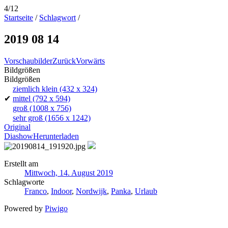
4/12
Startseite
/
Schlagwort
/
2019 08 14
Vorschaubilder
Zurück
Vorwärts
Bildgrößen
Bildgrößen
ziemlich klein
(432 x 324)
✔
mittel
(792 x 594)
groß
(1008 x 756)
sehr groß
(1656 x 1242)
Original
Diashow
Herunterladen
Erstellt am
Mittwoch, 14. August 2019
Schlagworte
Franco
,
Indoor
,
Nordwijk
,
Panka
,
Urlaub
Powered by
Piwigo