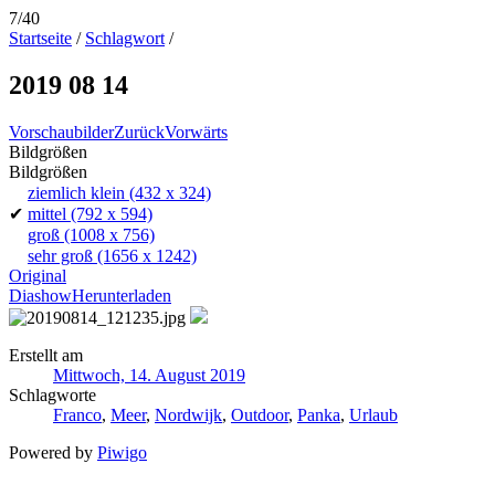
7/40
Startseite
/
Schlagwort
/
2019 08 14
Vorschaubilder
Zurück
Vorwärts
Bildgrößen
Bildgrößen
ziemlich klein
(432 x 324)
✔
mittel
(792 x 594)
groß
(1008 x 756)
sehr groß
(1656 x 1242)
Original
Diashow
Herunterladen
Erstellt am
Mittwoch, 14. August 2019
Schlagworte
Franco
,
Meer
,
Nordwijk
,
Outdoor
,
Panka
,
Urlaub
Powered by
Piwigo