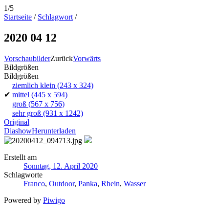
1/5
Startseite
/
Schlagwort
/
2020 04 12
Vorschaubilder
Zurück
Vorwärts
Bildgrößen
Bildgrößen
ziemlich klein
(243 x 324)
✔
mittel
(445 x 594)
groß
(567 x 756)
sehr groß
(931 x 1242)
Original
Diashow
Herunterladen
Erstellt am
Sonntag, 12. April 2020
Schlagworte
Franco
,
Outdoor
,
Panka
,
Rhein
,
Wasser
Powered by
Piwigo