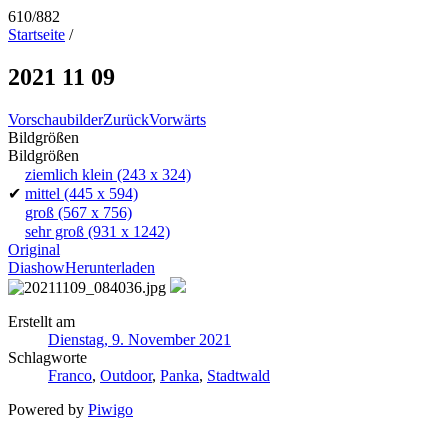
610/882
Startseite
/
2021 11 09
Vorschaubilder
Zurück
Vorwärts
Bildgrößen
Bildgrößen
ziemlich klein
(243 x 324)
✔
mittel
(445 x 594)
groß
(567 x 756)
sehr groß
(931 x 1242)
Original
Diashow
Herunterladen
Erstellt am
Dienstag, 9. November 2021
Schlagworte
Franco
,
Outdoor
,
Panka
,
Stadtwald
Powered by
Piwigo