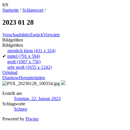
8/9
Startseite
/
Schlagwort
/
2023 01 28
Vorschaubilder
Zurück
Vorwärts
Bildgrößen
Bildgrößen
ziemlich klein
(431 x 324)
✔
mittel
(791 x 594)
groß
(1007 x 756)
sehr groß
(1655 x 1242)
Original
Diashow
Herunterladen
Erstellt am
Sonntag, 22. Januar 2023
Schlagworte
Schnee
Powered by
Piwigo