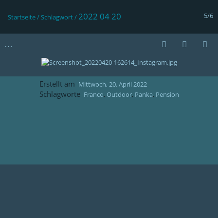
2022 04 20
5/6
Startseite
/
Schlagwort
/
Erstellt am
Mittwoch, 20. April 2022
Schlagworte
Franco
,
Outdoor
,
Panka
,
Pension