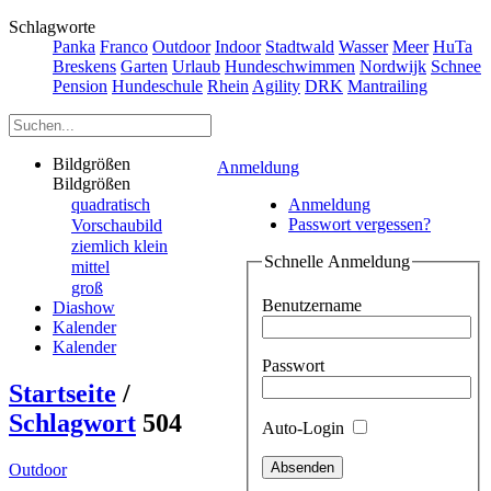
Schlagworte
Panka
Franco
Outdoor
Indoor
Stadtwald
Wasser
Meer
HuTa
Breskens
Garten
Urlaub
Hundeschwimmen
Nordwijk
Schnee
Pension
Hundeschule
Rhein
Agility
DRK
Mantrailing
Bildgrößen
Anmeldung
Bildgrößen
quadratisch
Anmeldung
Passwort vergessen?
Vorschaubild
ziemlich klein
Schnelle Anmeldung
mittel
groß
Benutzername
Diashow
Kalender
Kalender
Passwort
Startseite
/
Schlagwort
504
Auto-Login
Outdoor