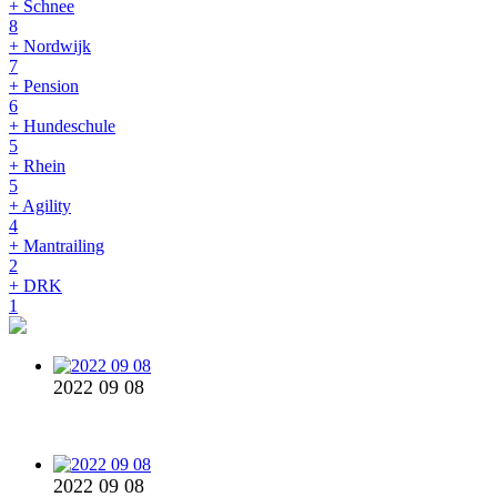
+ Schnee
8
+ Nordwijk
7
+ Pension
6
+ Hundeschule
5
+ Rhein
5
+ Agility
4
+ Mantrailing
2
+ DRK
1
2022 09 08
2022 09 08