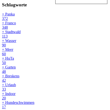
Schlagworte
+ Panka
372
+ Franco
348
+ Stadtwald
113
+ Wasser
90
+ Meer
60
+ HuTa
50
+ Garten
48
+ Breskens
42
+ Urlaub
33
+ Indoor
20
+ Hundeschwimmen
17