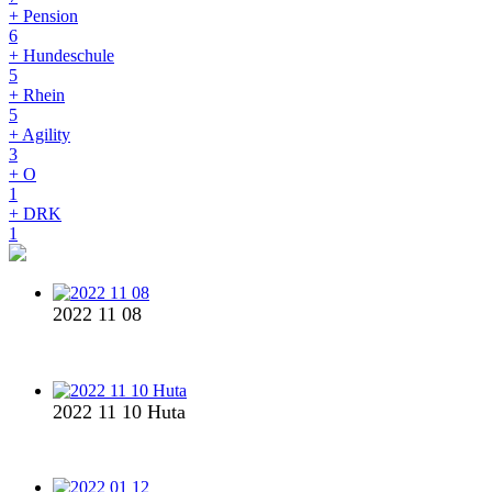
+ Pension
6
+ Hundeschule
5
+ Rhein
5
+ Agility
3
+ O
1
+ DRK
1
2022 11 08
2022 11 10 Huta