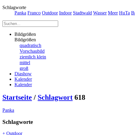
Schlagworte
Panka
Franco
Outdoor
Indoor
Stadtwald
Wasser
Meer
HuTa
B
Bildgrößen
Bildgrößen
quadratisch
Vorschaubild
ziemlich klein
mittel
groß
Diashow
Kalender
Kalender
Startseite
/
Schlagwort
618
Panka
Schlagworte
+ Outdoor