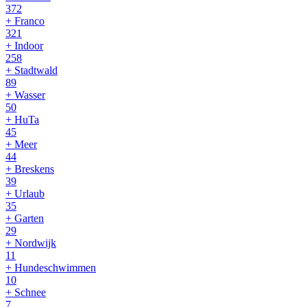
372
+ Franco
321
+ Indoor
258
+ Stadtwald
89
+ Wasser
50
+ HuTa
45
+ Meer
44
+ Breskens
39
+ Urlaub
35
+ Garten
29
+ Nordwijk
11
+ Hundeschwimmen
10
+ Schnee
7