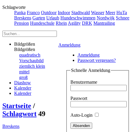
Schlagworte
Panka
Franco
Outdoor
Indoor
Stadtwald
Wasser
Meer
HuTa
Breskens
Garten
Urlaub
Hundeschwimmen
Nordwijk
Schnee
Pension
Hundeschule
Rhein
Agility
DRK
Mantrailing
Bildgrößen
Anmeldung
Bildgrößen
quadratisch
Anmeldung
Passwort vergessen?
Vorschaubild
ziemlich klein
Schnelle Anmeldung
mittel
groß
Benutzername
Diashow
Kalender
Kalender
Passwort
Startseite
/
Schlagwort
49
Auto-Login
Breskens