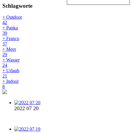
Schlagworte
+ Outdoor
42
+ Panka
39
+ Franco
37
+ Meer
29
+ Wasser
24
+ Urlaub
21
+ Indoor
8
2022 07 20