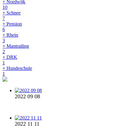
+ Nordwijk
10
+ Schnee
7
+ Pension
6
+ Rhein
3
+ Mantrailing
2
+ DRK
1
+ Hundeschule
1
2022 09 08
2022 11 11