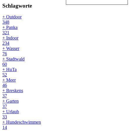
Schlagworte
+ Outdoor
348
+ Panka
321
+ Indoor
234
+ Wasser
76
+ Stadtwald
60
+ HuTa
52
+ Meer
46
+ Breskens
37
+ Garten
37
+ Urlaub
33
+ Hundeschwimmen
14