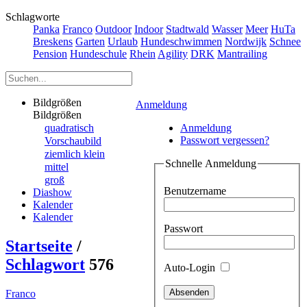
Schlagworte
Panka
Franco
Outdoor
Indoor
Stadtwald
Wasser
Meer
HuTa
Breskens
Garten
Urlaub
Hundeschwimmen
Nordwijk
Schnee
Pension
Hundeschule
Rhein
Agility
DRK
Mantrailing
Bildgrößen
Anmeldung
Bildgrößen
quadratisch
Anmeldung
Passwort vergessen?
Vorschaubild
ziemlich klein
Schnelle Anmeldung
mittel
groß
Benutzername
Diashow
Kalender
Kalender
Passwort
Startseite
/
Schlagwort
576
Auto-Login
Franco